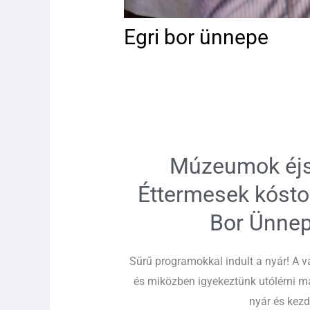
Egri bor ünnepe
Múzeumok éjsz
Éttermesek kóstol
Bor Ünnep
Sűrű programokkal indult a nyár! A v
és miközben igyekeztünk utólérni m
nyár és kezd