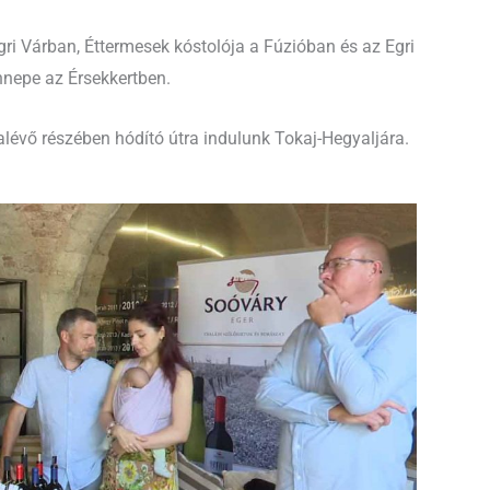
i Várban, Éttermesek kóstolója a Fúzióban és az Egri
nnepe az Érsekkertben.
alévő részében hódító útra indulunk Tokaj-Hegyaljára.