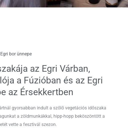
Egri bor ünnepe
akája az Egri Várban,
ója a Fúzióban és az Egri
e az Érsekkertben
ártnál gyorsabban indult a szőlő vegetációs időszaka
agunkat a zöldmunkákkal, hipp-hopp beköszöntött a
etét vette a fesztivál szezon.