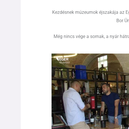
Kezdésnek múzeumok éjszakája az Egr
Bor Ü
Még nincs vége a sornak, a nyár hátr