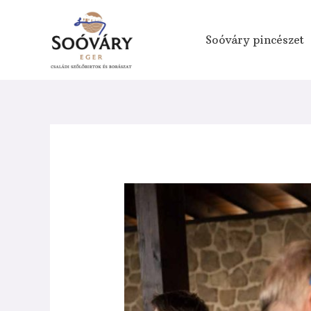
Skip
to
Soóváry pincészet
content