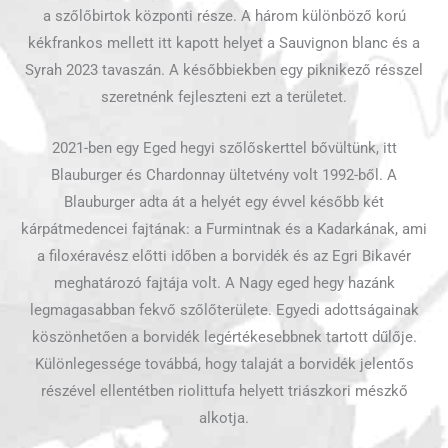
a szőlőbirtok központi része. A három különböző korú
kékfrankos mellett itt kapott helyet a Sauvignon blanc és a
Syrah 2023 tavaszán. A későbbiekben egy piknikező résszel
szeretnénk fejleszteni ezt a területet.
2021-ben egy Eged hegyi szőlőskerttel bővültünk, itt
Blauburger és Chardonnay ültetvény volt 1992-ből. A
Blauburger adta át a helyét egy évvel később két
kárpátmedencei fajtának: a Furmintnak és a Kadarkának, ami
a filoxéravész előtti időben a borvidék és az Egri Bikavér
meghatározó fajtája volt. A Nagy eged hegy hazánk
legmagasabban fekvő szőlőterülete. Egyedi adottságainak
köszönhetően a borvidék legértékesebbnek tartott dűlője.
Különlegessége továbbá, hogy talaját a borvidék jelentős
részével ellentétben riolittufa helyett triászkori mészkő
alkotja.