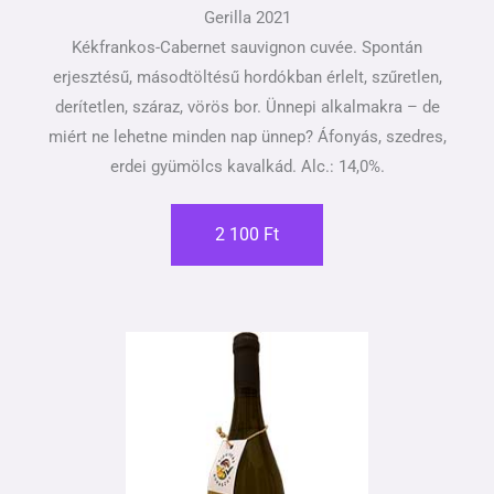
Gerilla 2021
Kékfrankos-Cabernet sauvignon cuvée. Spontán
erjesztésű, másodtöltésű hordókban érlelt, szűretlen,
derítetlen, száraz, vörös bor. Ünnepi alkalmakra – de
miért ne lehetne minden nap ünnep? Áfonyás, szedres,
erdei gyümölcs kavalkád. Alc.: 14,0%.
2 100 Ft