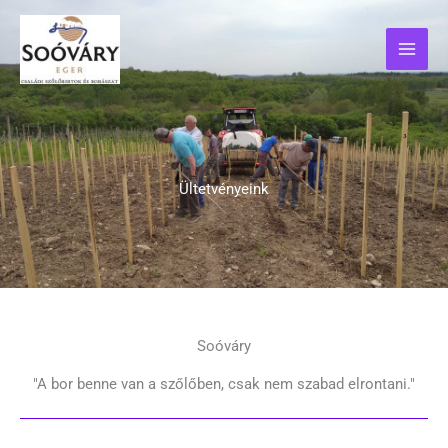
Skip
to
content
Ültetvényeink
Soóváry
"A bor benne van a szőlőben, csak nem szabad elrontani."