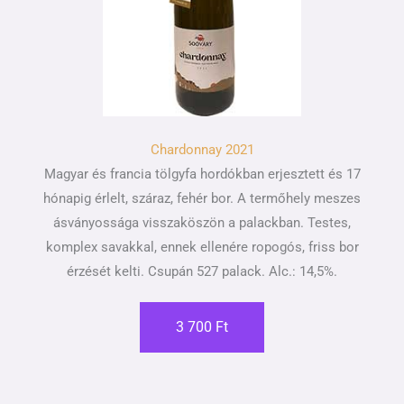
Chardonnay 2021
Magyar és francia tölgyfa hordókban erjesztett és 17
hónapig érlelt, száraz, fehér bor. A termőhely meszes
ásványossága visszaköszön a palackban. Testes,
komplex savakkal, ennek ellenére ropogós, friss bor
érzését kelti. Csupán 527 palack. Alc.: 14,5%.
3 700 Ft