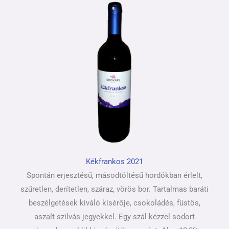
Kékfrankos 2021
Spontán erjesztésű, másodtöltésű hordókban érlelt,
szűretlen, derítetlen, száraz, vörös bor. Tartalmas baráti
beszélgetések kiváló kísérője, csokoládés, füstös,
aszalt szilvás jegyekkel. Egy szál kézzel sodort