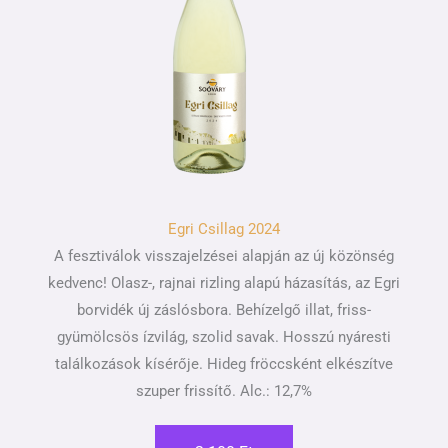
Egri Csillag 2024
A fesztiválok visszajelzései alapján az új közönség
kedvenc! Olasz-, rajnai rizling alapú házasítás, az Egri
borvidék új záslósbora. Behízelgő illat, friss-
gyümölcsös ízvilág, szolid savak. Hosszú nyáresti
találkozások kísérője. Hideg fröccsként elkészítve
szuper frissítő. Alc.: 12,7%