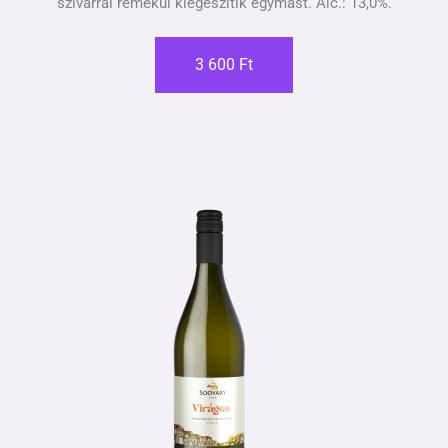
szivarral remekül kiegészítik egymást. Alc.: 13,0%.
3 600 Ft