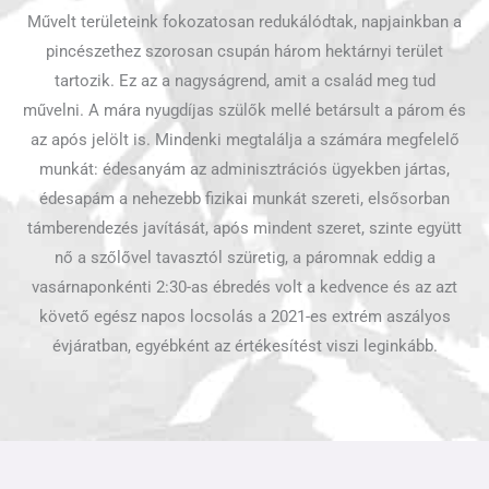
Művelt területeink fokozatosan redukálódtak, napjainkban a
pincészethez szorosan csupán három hektárnyi terület
tartozik. Ez az a nagyságrend, amit a család meg tud
művelni. A mára nyugdíjas szülők mellé betársult a párom és
az após jelölt is. Mindenki megtalálja a számára megfelelő
munkát: édesanyám az adminisztrációs ügyekben jártas,
édesapám a nehezebb fizikai munkát szereti, elsősorban
támberendezés javítását, após mindent szeret, szinte együtt
nő a szőlővel tavasztól szüretig, a páromnak eddig a
vasárnaponkénti 2:30-as ébredés volt a kedvence és az azt
követő egész napos locsolás a 2021-es extrém aszályos
évjáratban, egyébként az értékesítést viszi leginkább.