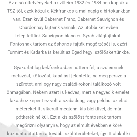
Az első ültetvényeket a szüleim 1982 és 1984-ben kapták a
TSZ-től, ezek közül a Kékfrankos a mai napig a birtokunkban
van. Ezen kívül Cabernet Franc, Cabernet Sauvignon és
Chardonnay fajtáink vannak. Az utóbbi két évben
telepítettünk Sauvignon blanc és Syrah világfajtákat.
Fontosnak tartom az őshonos fajták megőrzését is, ezért
Furmint és Kadarka is került az Eged hegyi szőlőskertünkbe.
Gyakorlatilag kékfrankosban nőttem fel, a szüleimnek
metszést, kötözést, kapálást jelentette, na meg persze a
szüretet, ami egy nagy családi-rokoni találkozó volt
önmagában. Nekem azért is kedves, mert a negyedik emeleti
lakáshoz képest ez volt a szabadság, vagy például az első
métereket itt sikerült megtenni kis biciklivel, de már
pótkerék nélkül. Ezt a kis szőlőst fontosnak tartom
megőrizni olyannyira, hogy az elmúlt években e köré
központosítottam a további szőlőterületeket, így itt alakul ki